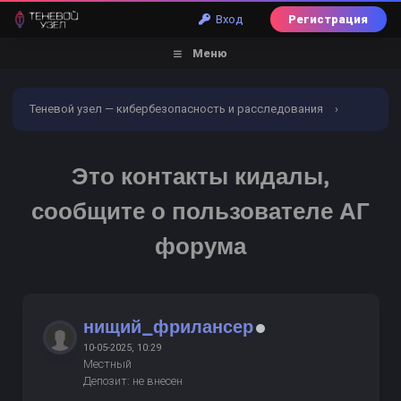
Вход
Регистрация
Меню
Теневой узел — кибербезопасность и расследования
›
Форум
›
Арбитраж
›
Черный список
›
Это контакты
Это контакты кидалы,
кидалы, сообщите о пользователе АГ форума
сообщите о пользователе АГ
форума
нищий_фрилансер
10-05-2025, 10:29
Местный
Депозит: не внесен