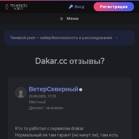
Вход
Регистрация
Меню
Теневой узел — кибербезопасность и расследования
›
Форум
›
Арбитраж
›
Черный список
›
Dakar.cc
Dakar.cc отзывы?
отзывы?
ВетерСеверный
23-05-2025, 17:25
Местный
Депозит: не внесен
Кто то работал с сервисом drakar
Нормальный ли там гарант (не кинут ли), там есть