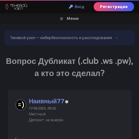
Вход
Регистрация
Меню
Теневой узел — кибербезопасность и расследования
›
Форум
›
Арбитраж
›
Черный список
›
Вопрос
Вопрос Дубликат (.club .ws .pw),
Дубликат (.club .ws .pw), а кто это сделал?
а кто это сделал?
Наивный77
17-05-2025, 09:26
Местный
Депозит: не внесен