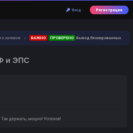
Вход
Регистрация
я и заливов
›
ВАЖНО
ПРОВЕРЕНО
Вывод блокированных
Ф и ЭПС
 Так держать, мощно! Успехов!