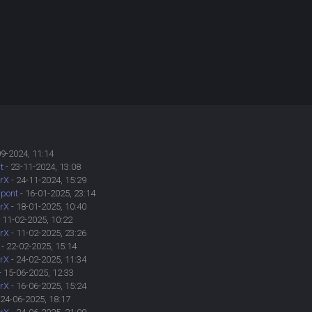
09-2024, 11:14
t
- 23-11-2024, 13:08
rX
- 24-11-2024, 15:29
apont
- 16-01-2025, 23:14
rX
- 18-01-2025, 10:40
 11-02-2025, 10:22
rX
- 11-02-2025, 23:26
- 22-02-2025, 15:14
rX
- 24-02-2025, 11:34
- 15-06-2025, 12:33
rX
- 16-06-2025, 15:24
 24-06-2025, 18:17