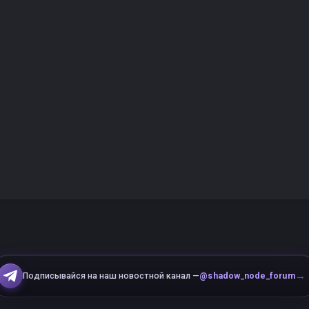
→
Подписывайся на наш новостной канал —
@shadow_node_forum