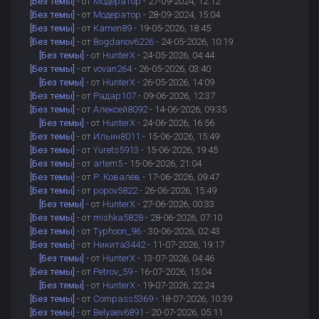
[Без темы]
- от
Mодератор
- 27-09-2024, 12:12
[Без темы]
- от
Mодератор
- 28-09-2024, 15:04
[Без темы]
- от
Kamen89
- 19-05-2026, 18:45
[Без темы]
- от
Bogdanov6226
- 24-05-2026, 10:19
[Без темы]
- от
HunterX
- 24-05-2026, 04:44
[Без темы]
- от
vovan264
- 26-05-2026, 03:40
[Без темы]
- от
HunterX
- 26-05-2026, 14:09
[Без темы]
- от
Радар107
- 09-06-2026, 12:37
[Без темы]
- от
Алексей8092
- 14-06-2026, 09:35
[Без темы]
- от
HunterX
- 24-06-2026, 16:56
[Без темы]
- от
Ильин8011
- 15-06-2026, 15:49
[Без темы]
- от
Yurets5913
- 15-06-2026, 19:45
[Без темы]
- от
artem5
- 15-06-2026, 21:04
[Без темы]
- от
Р. Ковалёв
- 17-06-2026, 09:47
[Без темы]
- от
popov5822
- 26-06-2026, 15:49
[Без темы]
- от
HunterX
- 27-06-2026, 00:33
[Без темы]
- от
mishka5828
- 28-06-2026, 07:10
[Без темы]
- от
Typhoon_96
- 30-06-2026, 02:43
[Без темы]
- от
Никита3442
- 11-07-2026, 19:17
[Без темы]
- от
HunterX
- 13-07-2026, 04:46
[Без темы]
- от
Petrov_59
- 16-07-2026, 15:04
[Без темы]
- от
HunterX
- 19-07-2026, 22:24
[Без темы]
- от
Compass5369
- 18-07-2026, 10:39
[Без темы]
- от
Belyaev6891
- 20-07-2026, 05:11