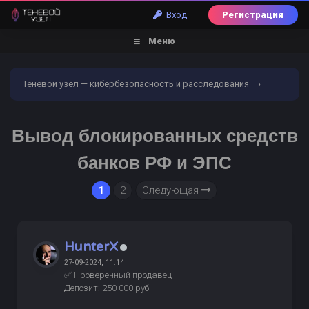
Вход
Регистрация
Меню
Теневой узел — кибербезопасность и расследования
›
Форум
›
Обналичивание | Заливы | Дебетовые карты
›
Вывод блокированных средств
Услуги обналичивания и заливов
›
банков РФ и ЭПС
ВАЖНО
ПРОВЕРЕНО
Вывод блокированных средств
1
2
Следующая
банков РФ и ЭПС
HunterX
27-09-2024, 11:14
✅ Проверенный продавец
Депозит: 250 000 руб.