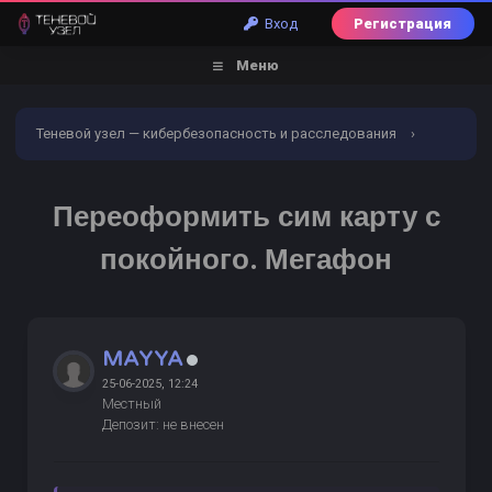
Вход
Регистрация
Меню
Теневой узел — кибербезопасность и расследования
›
Форум
›
Торговый раздел
›
Восстановление сим
›
Переоформить сим карту с
ИЩУ
Переоформить сим карту с покойного. Мегафон
покойного. Мегафон
MAYYA
25-06-2025, 12:24
Местный
Депозит: не внесен